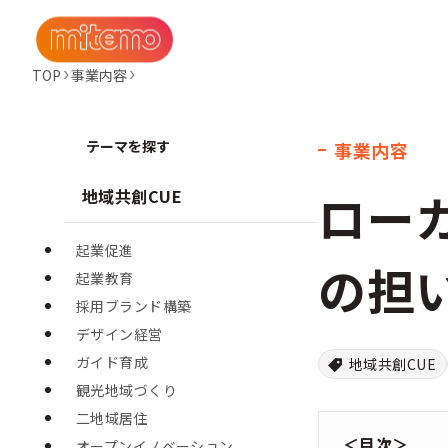
TOP
事業内容
テーマを探す
事業内容
ロー
地域共創CUE
起業促進
の担
起業教育
採用ブランド構築
デザイン経営
ガイド育成
地域共創CUE
観光地域づくり
二地域居住
＜目次＞
オープンイノベーション