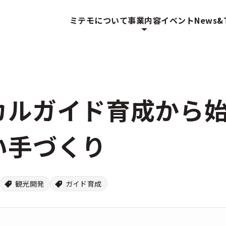
ミテモについて
事業内容
イベント
News&T
カルガイド育成から始
い手づくり
観光開発
ガイド育成