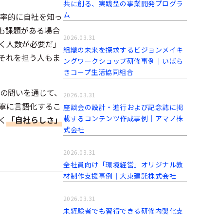
共に創る、実践型の事業開発プログラ
ム
効率的に自社を知っ
も課題がある場合
2026.03.31
く人数が必要だ」
組織の未来を探求するビジョンメイキ
それを担う人もま
ングワークショップ研修事例│いばら
きコープ生活協同組合
の問いを通じて、
2026.03.31
寧に言語化するこ
座談会の設計・進行および記念誌に掲
載するコンテンツ作成事例│アマノ株
く
「自社らしさ」
式会社
2026.03.31
全社員向け「環境経営」オリジナル教
材制作支援事例│大東建託株式会社
2026.03.31
未経験者でも習得できる研修内製化支