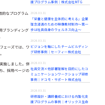
援プログラム事例│株式会社MTG
徴的なプログラム
2026.03.31
「栄養と健康を主体的に考える」企業
理念浸透のための映像教材制作～第一
歩は社員自身のウェルネス向上～
用ブランディング
。
2026.03.31
ビジョンを軸にしたチームビルディン
フェーズでは、ワ
グ研修事例｜セーフィー株式会社
。
2026.03.31
実施しました。併
社員交流×他部署理解を目的にしたコ
ち、採用ページの
ミュニケーションワークショップ研修
事例│ドコモ・サポート株式会社
2026.03.31
研修設計・講師養成における内製化支
援プログラムの事例│オリックス生命