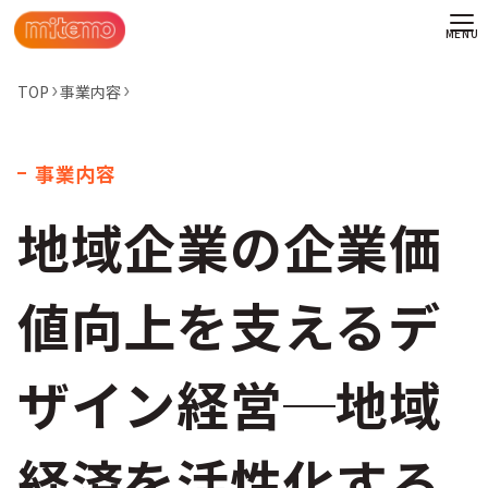
TOP
事業内容
事業内容
地域企業の企業価
値向上を支えるデ
ザイン経営─地域
わせ
経済を活性化する
情報