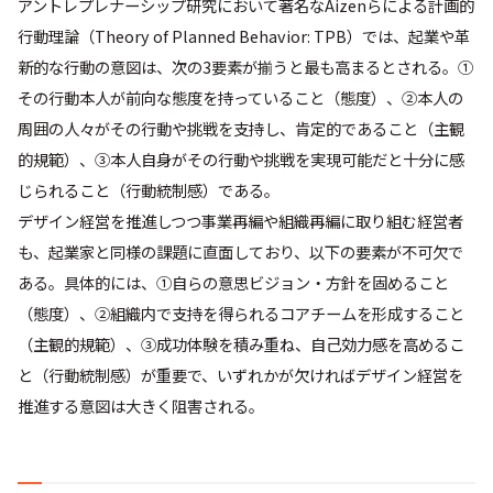
アントレプレナーシップ研究において著名なAizenらによる計画的
行動理論（Theory of Planned Behavior: TPB）では、起業や革
新的な行動の意図は、次の3要素が揃うと最も高まるとされる。①
その行動本人が前向な態度を持っていること（態度）、②本人の
周囲の人々がその行動や挑戦を支持し、肯定的であること（主観
的規範）、➂本人自身がその行動や挑戦を実現可能だと十分に感
じられること（行動統制感）である。
デザイン経営を推進しつつ事業再編や組織再編に取り組む経営者
も、起業家と同様の課題に直面しており、以下の要素が不可欠で
ある。具体的には、①自らの意思ビジョン・方針を固めること
（態度）、②組織内で支持を得られるコアチームを形成すること
（主観的規範）、➂成功体験を積み重ね、自己効力感を高めるこ
と（行動統制感）が重要で、いずれかが欠ければデザイン経営を
推進する意図は大きく阻害される。