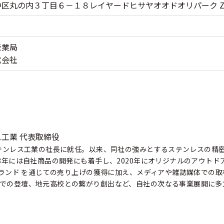
区丸の内３丁目６－１８レイヤードヒサヤオオドオリパーク ZO
産業局
式会社
工業 代表取締役
ステンレス工業の社長に就任。以来、同社の強みとするステンレスの精
8年には自社商品の開発にも着手し、2020年にオリジナルのアウトドア
同ブランド を通じての売り上げの獲得に加え、メディアや雑誌媒体での
での登壇、地元高校との繋がり創出など、自社の次なる事業展開に多