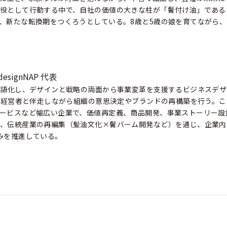
役として行動する中で、自社の価値の大きな柱が「鬢付け油」である
、新たな転換期をつくろうとしている。8歳と5歳の娘を育てながら
esignNAP 代表
言語化し、デザインと戦略の両面から事業変革を支援するビジネスデザ
せ、経営者と伴走しながら組織の意思決定やブランドの再構築を行う。
ービスなど幅広い企業で、価値再定義、商品開発、事業ストーリー設
、伝統産業の再編集（髪油文化×鬢バーム開発など）を通じ、企業内
みを推進している。