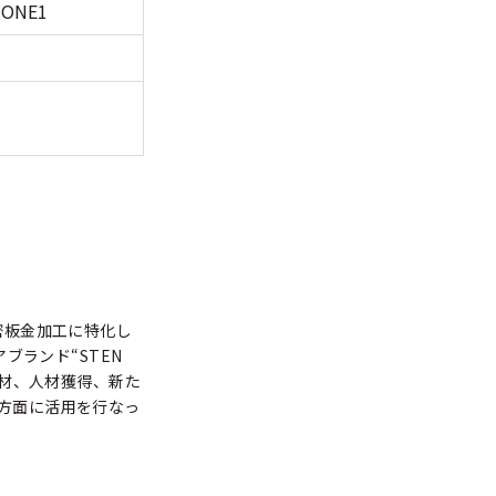
NE1
密板金加工に特化し
ブランド“STEN
取材、人材獲得、新た
方面に活用を行なっ