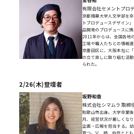
金谷勉
有限会社セメントプロ
京都精華大学人文学部を卒
トプロデュースデザイン」
品開発のプロデュースに携
2011年からは、全国各
工場や職人たちとの情報連
京墨田区に、大阪本社に「
の立て直しに取り組む活動
られた。
2/26(木)登壇者
坂野和香
株式会社シマムラ 取締
和歌山市出身。大学卒業後
月、経営状況が厳しくなり
企画・広報を担当する。幼
育つ。父、姉、伯母ととも