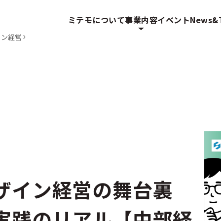
ミテモについて
事業内容
イベント
News&T
イン経営
デザイン経営の舞台裏
実践のリアル【中部経