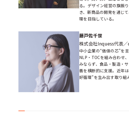
る。デザイン経営の旗振り
き、新商品の開発を通じて
環を目指している。
藤戸佐千世
株式会社Inquess代表／d
中小企業の“価値の芯”を
NLP・TOCを組み合わ
みならず、食品・製造・サ
善を横断的に支援。近年は
好循環”を生み出す取り組