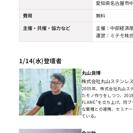
愛知県名古屋市中
費用
無料
主催・共催・協力など
主催：中部経済
運営：ミテモ株
1/14(水)登壇者
丸山良博
株式会社丸山ステンレス
2005年、株式会社丸山
たモノ作りをしつつ、201
FLAME”を立ち上げ。
な業種との連携、セミナー
ている。