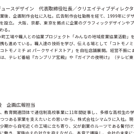
デュースデザイン 代表取締役社長／クリエイティブディレクタ
業後、企画制作会社に入社。広告制作会社勤務を経て、1999年にデ
を設立。 大阪、京都、東京を拠点に企業のグラフィックデザインや
わる。
地の町工場や職人との協業プロジェクト「みんなの地域産業協業活動」を
携も進めている。職人達の技術を学び、伝える場として「コトモノミチ a
コトモノミチ at パークサイドストア」を自社店舗展開。経営不振に
は、テレビ番組『カンブリア宮殿』や『ガイアの夜明け』（テレビ東
役 企画広報担当
、教育関連団体で通信制高校事業に11年間従事し、多様な高校生の学び
つつある家業を支えたいとの思いから、株式会社シマムラに入社。現
少期から自宅近くの工場に立ち寄り、父が創業のルーツである鬢付け
に働き、家族ゆえの対立を抱えながら、本音で議論し、会社の未来に