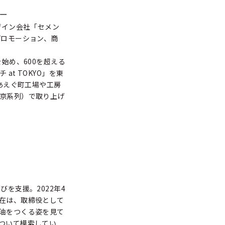
ー
ザイン会社「セメン
プロモーション、商
始め、600を超える
t TOKYO」を東
あえぐ町工場や工房
京系列）で取り上げ
を支援。2022年4
在は、取締役として
油をつくる姿を見て
ついて模索してい