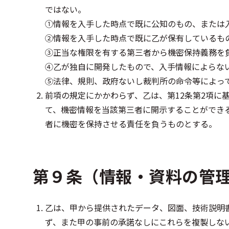
ではない。
➀情報を入手した時点で既に公知のもの、または
➁情報を入手した時点で既に乙が保有しているも
➂正当な権限を有する第三者から機密保持義務を
➃乙が独自に開発したもので、入手情報によらな
⑤法律、規則、政府ないし裁判所の命令等によっ
前項の規定にかかわらず、乙は、第12条第2項
て、機密情報を当該第三者に開示することができ
者に機密を保持させる責任を負うものとする。
第９条（情報・資料の管
乙は、甲から提供されたデータ、図面、技術説明
ず、また甲の事前の承諾なしにこれらを複製しな