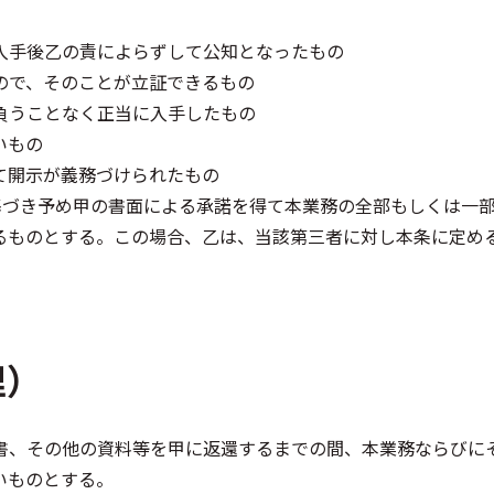
入手後乙の責によらずして公知となったもの
ので、そのことが立証できるもの
負うことなく正当に入手したもの
いもの
て開示が義務づけられたもの
に基づき予め甲の書面による承諾を得て本業務の全部もしくは一
るものとする。この場合、乙は、当該第三者に対し本条に定め
理）
書、その他の資料等を甲に返還するまでの間、本業務ならびに
いものとする。