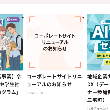
催事業】令
コーポレートサイトリニ
地域企業向
ごや学生社
ューアルのお知らせ
DX（デ
ログラム」
ナー参加
2026.07.08
三宅町】
#終了イベント