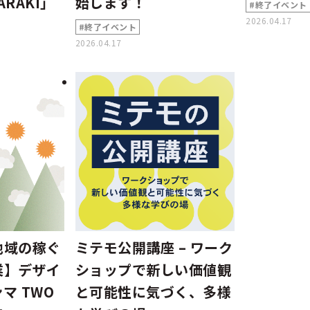
BARAKI」
始します！
#終了イベント
2026.04.17
#終了イベント
2026.04.17
地域の稼ぐ
ミテモ公開講座 – ワーク
業】デザイ
ショップで新しい価値観
マ TWO
と可能性に気づく、多様