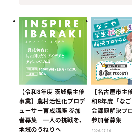
【令和8年度 茨城県主催
【名古屋市主
事業】農村活性化プロデ
和8年度「な
ューサー育成講座 参加
会課題解決プ
者募集―一人の挑戦を、
参加者募集
地域のうねりへ
2026.07.16