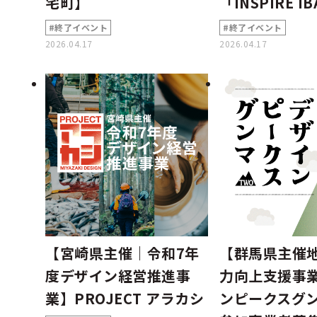
宅町】
「INSPIRE I
#終了イベント
#終了イベント
2026.04.17
2026.04.17
【宮崎県主催｜令和7年
【群馬県主催
度デザイン経営推進事
力向上支援事
業】PROJECT アラカシ
ンピークスグン