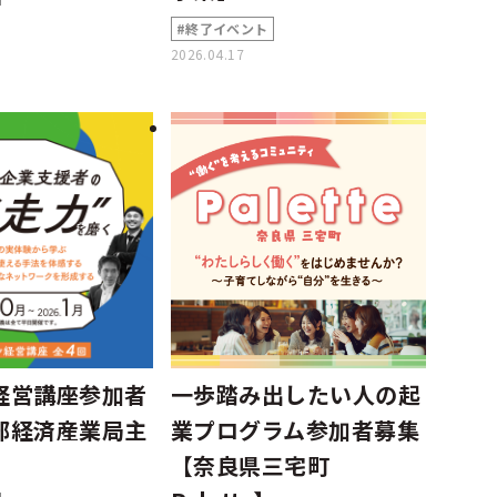
#終了イベント
2026.04.17
経営講座参加者
一歩踏み出したい人の起
部経済産業局主
業プログラム参加者募集
【奈良県三宅町