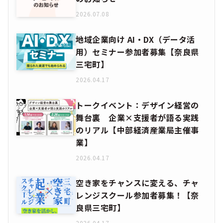
2026.07.08
地域企業向け AI・DX（データ活
用）セミナー参加者募集【奈良県
三宅町】
2026.04.17
トークイベント：デザイン経営の
舞台裏 企業×支援者が語る実践
のリアル【中部経済産業局主催事
業】
2026.04.17
空き家をチャンスに変える、チャ
レンジスクール参加者募集！【奈
良県三宅町】
2026.04.17