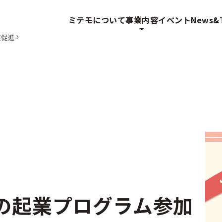
ミテモについて
事業内容
イベント
News&T
業促進
の起業プログラム参加