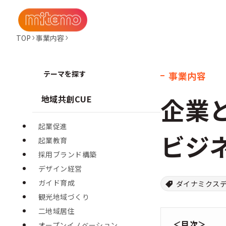
TOP
事業内容
テーマを探す
事業内容
企業
地域共創CUE
起業促進
ビジ
起業教育
採用ブランド構築
デザイン経営
ガイド育成
ダイナミクス
観光地域づくり
二地域居住
＜目次＞
オープンイノベーション