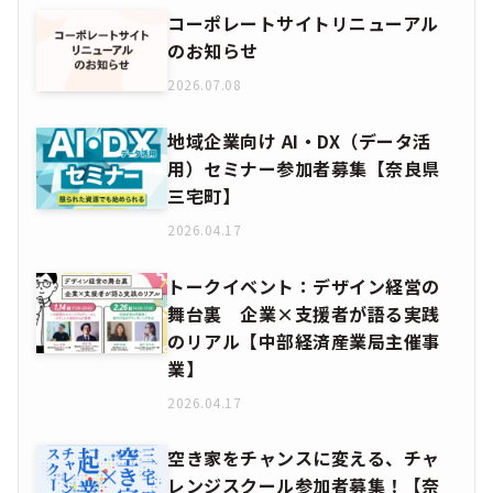
コーポレートサイトリニューアル
のお知らせ
2026.07.08
地域企業向け AI・DX（データ活
用）セミナー参加者募集【奈良県
三宅町】
2026.04.17
トークイベント：デザイン経営の
舞台裏 企業×支援者が語る実践
のリアル【中部経済産業局主催事
業】
2026.04.17
空き家をチャンスに変える、チャ
レンジスクール参加者募集！【奈