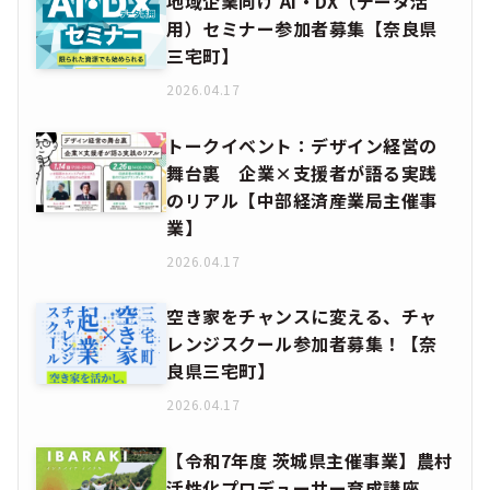
地域企業向け AI・DX（データ活
用）セミナー参加者募集【奈良県
三宅町】
2026.04.17
トークイベント：デザイン経営の
舞台裏 企業×支援者が語る実践
のリアル【中部経済産業局主催事
業】
2026.04.17
空き家をチャンスに変える、チャ
レンジスクール参加者募集！【奈
良県三宅町】
2026.04.17
【令和7年度 茨城県主催事業】農村
活性化プロデューサー育成講座