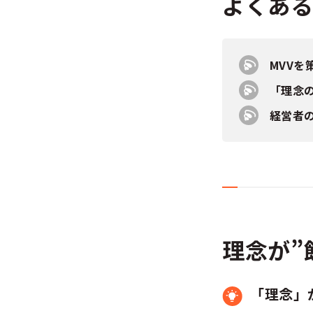
よくあ
MVV
「理念
経営者
理念が”
「理念」