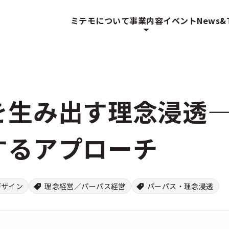
ミテモについて
事業内容
イベント
News&T
を生み出す理念浸透―
するアプローチ
デザイン
理念経営／パーパス経営
パーパス・理念浸透