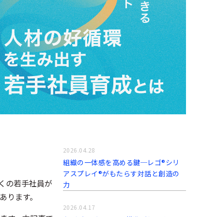
2026.04.28
組織の一体感を高める鍵─レゴ®シリ
アスプレイ®がもたらす対話と創造の
くの若手社員が
力
あります。
2026.04.17