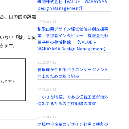
織物株式会社【VALUE – WAKAYAMA
Design Management】
合、目の前の課題
2026.04.17
和歌山県デザイン経営価値共創支援事
業 参加者インタビュー 有限会社駄
いない「壁」に向
菓子屋の夢博物館 【VALUE –
きます。
WAKAYAMA Design Management】
2026.04.17
管理職が今知るべきエンゲージメント
向上のための取り組み
関わり方・
2026.04.17
「小さな物語」である伝統工芸が海外
進出するための生存戦略の考察
2026.04.17
地域中小企業のデザイン経営と共創の