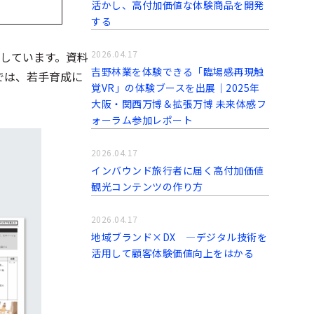
活かし、高付加価値な体験商品を開発
する
2026.04.17
しています。資料
吉野林業を体験できる「臨場感再現触
では、若手育成に
覚VR」の体験ブースを出展｜2025年
大阪・関西万博＆拡張万博 未来体感フ
ォーラム参加レポート
2026.04.17
インバウンド旅行者に届く高付加価値
観光コンテンツの作り方
2026.04.17
地域ブランド×DX ―デジタル技術を
活用して顧客体験価値向上をはかる