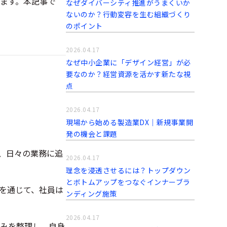
ます。本記事で
なぜダイバーシティ推進がうまくいか
ないのか？行動変容を生む組織づくり
のポイント
2026.04.17
なぜ中小企業に「デザイン経営」が必
要なのか？経営資源を活かす新たな視
点
ト
2026.04.17
現場から始める製造業DX｜新規事業開
発の機会と課題
、日々の業務に追
2026.04.17
理念を浸透させるには？トップダウン
とボトムアップをつなぐインナーブラ
を通じて、社員は
ンディング施策
2026.04.17
みを整理し、自身