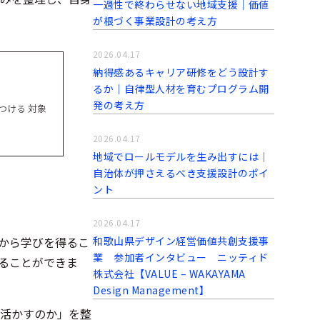
一過性で終わらせない地域支援｜価値
が根づく事業設計の考え方
2026.04.17
納得感あるキャリア研修をどう設計す
るか｜自律型人材を育むプログラム開
発の考え方
つける 対象
2026.04.17
地域でロールモデルを生み出すには｜
自治体が押さえるべき支援設計のポイ
ント
2026.04.17
和歌山県デザイン経営価値共創支援事
から学びを得るこ
業 参加者インタビュー ニッティド
ることができま
株式会社【VALUE – WAKAYAMA
Design Management】
活かすのか」を整