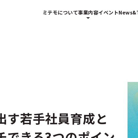
ミテモについて
事業内容
イベント
News&T
出す若手社員育成と
チできる3つのポイン