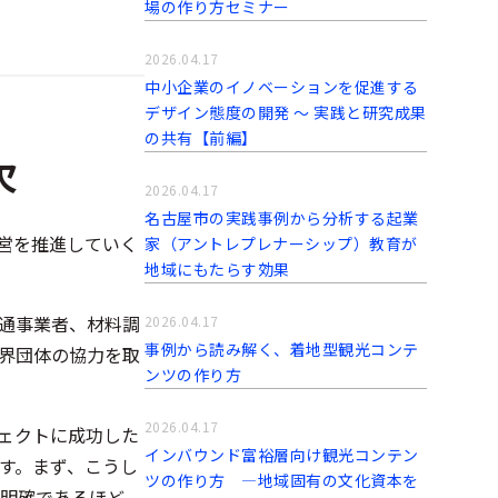
場の作り方セミナー
2026.04.17
中小企業のイノベーションを促進する
デザイン態度の開発 〜 実践と研究成果
の共有【前編】
欠
2026.04.17
名古屋市の実践事例から分析する起業
営を推進していく
家（アントレプレナーシップ）教育が
地域にもたらす効果
通事業者、材料調
2026.04.17
事例から読み解く、着地型観光コンテ
界団体の協力を取
ンツの作り方
2026.04.17
ェクトに成功した
インバウンド富裕層向け観光コンテン
す。まず、こうし
ツの作り方 ―地域固有の文化資本を
、明確であるほど、