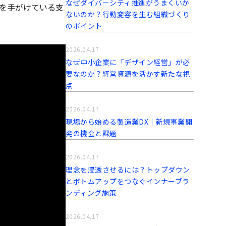
なぜダイバーシティ推進がうまくいか
を手がけている支
ないのか？行動変容を生む組織づくり
のポイント
2026.04.17
なぜ中小企業に「デザイン経営」が必
要なのか？経営資源を活かす新たな視
点
2026.04.17
現場から始める製造業DX｜新規事業開
発の機会と課題
2026.04.17
理念を浸透させるには？トップダウン
とボトムアップをつなぐインナーブラ
ンディング施策
2026.04.17