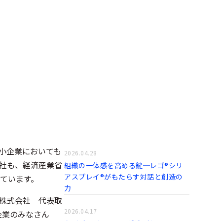
中小企業においても
2026.04.28
社も、経済産業省
組織の一体感を高める鍵─レゴ®シリ
アスプレイ®がもたらす対話と創造の
ています。
力
株式会社 代表取
2026.04.17
企業のみなさん