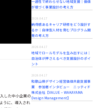
一過性で終わらせない地域支援｜価値
が根づく事業設計の考え方
2026.04.17
納得感あるキャリア研修をどう設計す
るか｜自律型人材を育むプログラム開
発の考え方
2026.04.17
地域でロールモデルを生み出すには｜
自治体が押さえるべき支援設計のポイ
ント
2026.04.17
和歌山県デザイン経営価値共創支援事
業 参加者インタビュー ニッティド
株式会社【VALUE – WAKAYAMA
入した中小企業の
Design Management】
ように、導入され