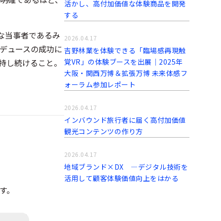
活かし、高付加価値な体験商品を開発
する
な当事者であるみ
2026.04.17
デュースの成功に
吉野林業を体験できる「臨場感再現触
覚VR」の体験ブースを出展｜2025年
持し続けること。
大阪・関西万博＆拡張万博 未来体感フ
ォーラム参加レポート
2026.04.17
インバウンド旅行者に届く高付加価値
観光コンテンツの作り方
2026.04.17
地域ブランド×DX ―デジタル技術を
活用して顧客体験価値向上をはかる
す。