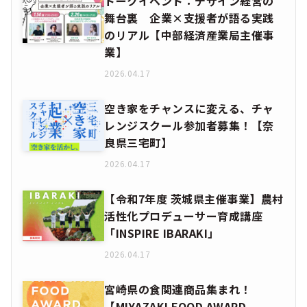
トークイベント：デザイン経営の
舞台裏 企業×支援者が語る実践
のリアル【中部経済産業局主催事
業】
2026.04.17
空き家をチャンスに変える、チャ
レンジスクール参加者募集！【奈
良県三宅町】
2026.04.17
【令和7年度 茨城県主催事業】農村
活性化プロデューサー育成講座
「INSPIRE IBARAKI」
2026.04.17
宮崎県の食関連商品集まれ！
【MIYAZAKI FOOD AWARD