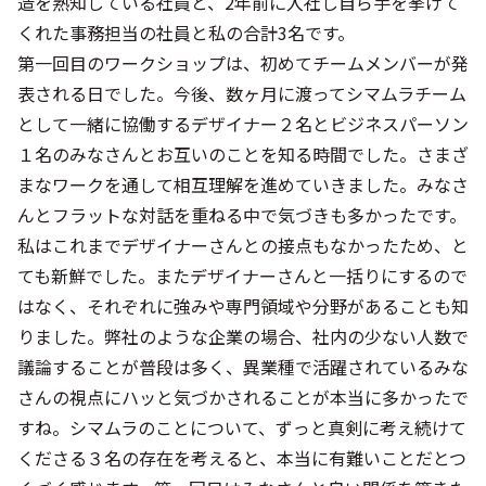
造を熟知している社員と、2年前に入社し自ら手を挙げて
くれた事務担当の社員と私の合計3名です。
第一回目のワークショップは、初めてチームメンバーが発
表される日でした。今後、数ヶ月に渡ってシマムラチーム
として一緒に協働するデザイナー２名とビジネスパーソン
１名のみなさんとお互いのことを知る時間でした。さまざ
まなワークを通して相互理解を進めていきました。みなさ
んとフラットな対話を重ねる中で気づきも多かったです。
私はこれまでデザイナーさんとの接点もなかったため、と
ても新鮮でした。またデザイナーさんと一括りにするので
はなく、それぞれに強みや専門領域や分野があることも知
りました。弊社のような企業の場合、社内の少ない人数で
議論することが普段は多く、異業種で活躍されているみな
さんの視点にハッと気づかされることが本当に多かったで
すね。シマムラのことについて、ずっと真剣に考え続けて
くださる３名の存在を考えると、本当に有難いことだとつ