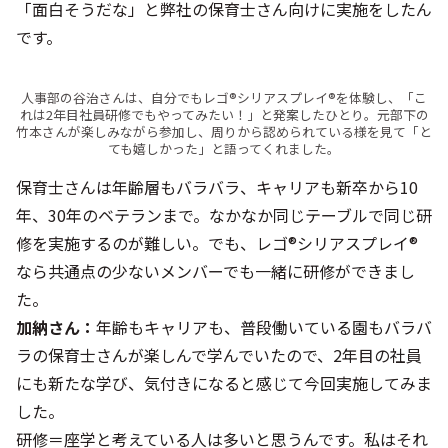
「面白そうだな」と弊社の保育士さん向けに実施をしたん
です。
人事部の谷治さんは、自分でもレゴ®シリアスプレイ®を体験し、「こ
れは2年目社員研修でもやってみたい！」と発案したひとり。元部下の
竹本さんが楽しみながら参加し、周りから認められている様を見て「と
ても嬉しかった」と語ってくれました。
保育士さんは年齢層もバラバラ、キャリアも新卒から10
年、30年のベテランまで。なかなか同じテーブルで同じ研
修を実施するのが難しい。でも、レゴ®シリアスプレイ®
なら共通点の少ないメンバーでも一緒に研修ができまし
た。
加納さん：
年齢もキャリアも、普段働いている園もバラバ
ラの保育士さんが楽しんで学んでいたので、2年目の社員
にも新たな学び、気付きになると感じて今回実施してみま
した。
研修＝座学と考えている人は多いと思うんです。私はそれ