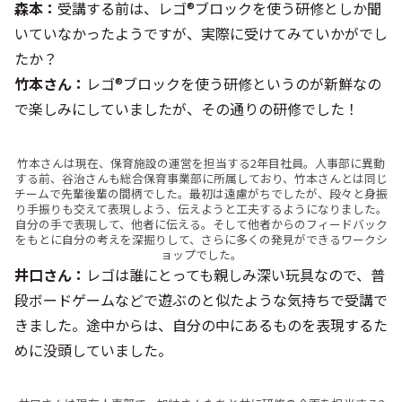
森本：
受講する前は、レゴ®ブロックを使う研修としか聞
いていなかったようですが、実際に受けてみていかがでし
たか？
竹本さん：
レゴ®ブロックを使う研修というのが新鮮なの
で楽しみにしていましたが、その通りの研修でした！
竹本さんは現在、保育施設の運営を担当する2年目社員。人事部に異動
する前、谷治さんも総合保育事業部に所属しており、竹本さんとは同じ
チームで先輩後輩の間柄でした。最初は遠慮がちでしたが、段々と身振
り手振りも交えて表現しよう、伝えようと工夫するようになりました。
自分の手で表現して、他者に伝える。そして他者からのフィードバック
をもとに自分の考えを深掘りして、さらに多くの発見ができるワークシ
ョップでした。
井口さん：
レゴは誰にとっても親しみ深い玩具なので、普
段ボードゲームなどで遊ぶのと似たような気持ちで受講で
きました。途中からは、自分の中にあるものを表現するた
めに没頭していました。