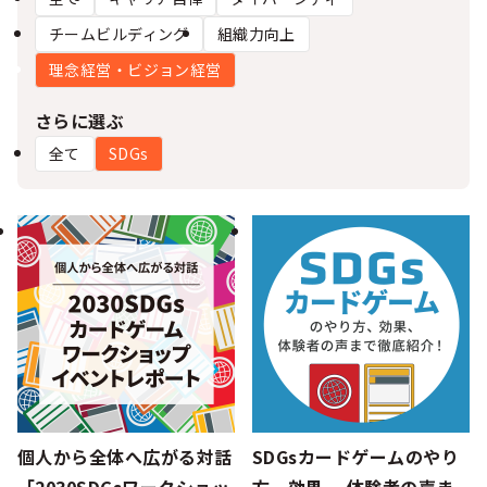
シー
チームビルディング
組織力向上
理念経営・ビジョン経営
さらに選ぶ
全て
SDGs
個人から全体へ広がる対話
SDGsカードゲームのやり