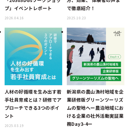
「2030SDGsワークショッ
方、効果、 体験者の声ま
プ」イベントレポート
で徹底紹介！
2026.04.16
2025.10.23
人材の好循環を生み出す若
新潟県の農山漁村地域を企
手社員育成とは？研修でア
業研修版グリーンツーリズ
プローチできる3つのポイ
ムの聖地へー農泊地域にお
ント
ける企業の社外活動実証業
務Day3-4ー
2025.03.19