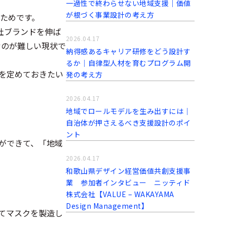
一過性で終わらせない地域支援｜価値
が根づく事業設計の考え方
たためです。
社ブランドを伸ば
2026.04.17
むのが難しい現状で
納得感あるキャリア研修をどう設計す
るか｜自律型人材を育むプログラム開
を定めておきたい
発の考え方
2026.04.17
地域でロールモデルを生み出すには｜
自治体が押さえるべき支援設計のポイ
ント
ができて、「地域
2026.04.17
和歌山県デザイン経営価値共創支援事
業 参加者インタビュー ニッティド
株式会社【VALUE – WAKAYAMA
Design Management】
してマスクを製造し