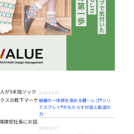
1人が5本指ソック
2026.04.28
ックスの靴下マーケ
組織の一体感を高める鍵─レゴ®シリ
アスプレイ®がもたらす対話と創造の
力
戸端康宏社長にお話
2026.04.17