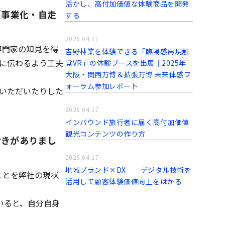
活かし、高付加価値な体験商品を開発
e（事業化・自走
する
2026.04.17
て専門家の知見を得
吉野林業を体験できる「臨場感再現触
に伝わるよう工夫
覚VR」の体験ブースを出展｜2025年
大阪・関西万博＆拡張万博 未来体感フ
ォーラム参加レポート
いただいたりした
2026.04.17
インバウンド旅行者に届く高付加価値
観光コンテンツの作り方
付きがありまし
2026.04.17
地域ブランド×DX ―デジタル技術を
ことを弊社の現状
活用して顧客体験価値向上をはかる
いると、自分自身