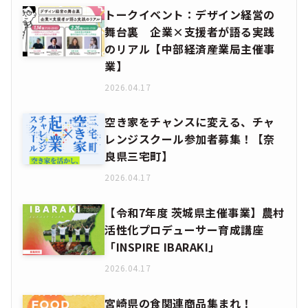
トークイベント：デザイン経営の
舞台裏 企業×支援者が語る実践
のリアル【中部経済産業局主催事
業】
2026.04.17
空き家をチャンスに変える、チャ
レンジスクール参加者募集！【奈
良県三宅町】
2026.04.17
【令和7年度 茨城県主催事業】農村
活性化プロデューサー育成講座
「INSPIRE IBARAKI」
2026.04.17
宮崎県の食関連商品集まれ！