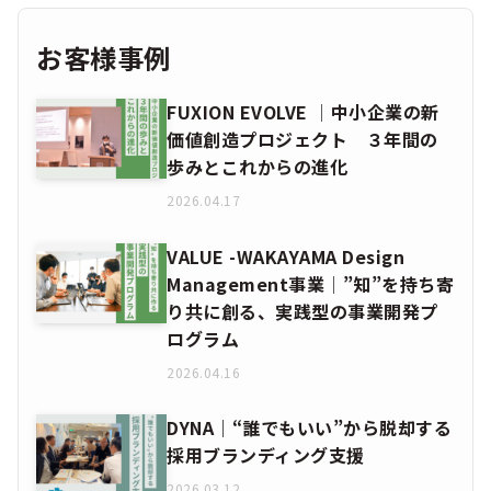
価値創造プロジェクト ３年間の
歩みとこれからの進化
2026.04.17
VALUE -WAKAYAMA Design
Management事業│”知”を持ち寄
り共に創る、実践型の事業開発プ
ログラム
2026.04.16
DYNA｜“誰でもいい”から脱却する
採用ブランディング支援
2026.03.12
CIRCULAR YOUTH CAMP ～「挑
戦」の連鎖を、若者世代から。ロ
ーカルSDGsに取り組み続ける。