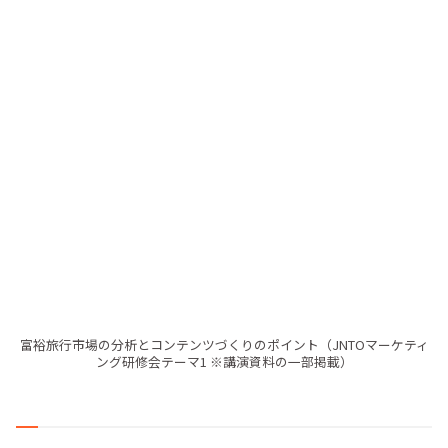
富裕旅行市場の分析とコンテンツづくりのポイント（JNTOマーケティ
ング研修会テーマ1 ※講演資料の一部掲載）
時代によって変化するラグジュアリー
の定義
当社の活動を通じて日本の伝統工芸に携わっていると、モ