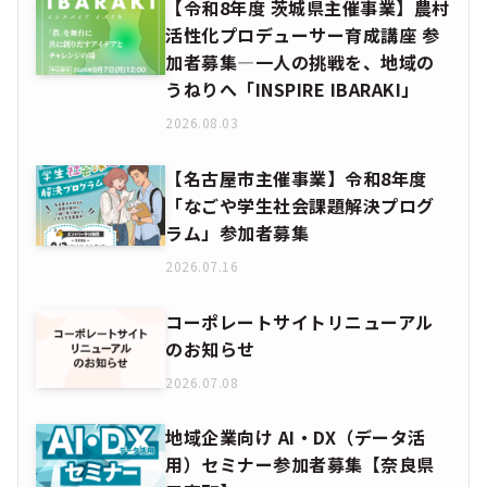
【名古屋市主催事業】令和8年度
「なごや学生社会課題解決プログ
ラム」参加者募集
2026.07.16
コーポレートサイトリニューアル
のお知らせ
2026.07.08
地域企業向け AI・DX（データ活
用）セミナー参加者募集【奈良県
三宅町】
2026.04.17
トークイベント：デザイン経営の
舞台裏 企業×支援者が語る実践