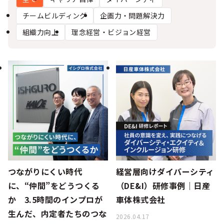
シー
チームビルディング
企画力・問題解決力
組織力向上
理念経営・ビジョン経営
つながりにくい時代
経営層向けダイバーシティ
に、“仲間”をどうつくる
（DE&I）研修事例｜日産
か 3.5時間のインプロが
車体株式会社
生んだ、内定者たちのつな
2026.04.17