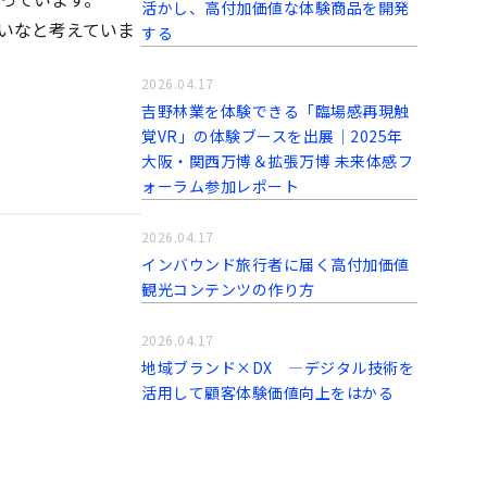
活かし、高付加価値な体験商品を開発
いなと考えていま
する
2026.04.17
吉野林業を体験できる「臨場感再現触
覚VR」の体験ブースを出展｜2025年
大阪・関西万博＆拡張万博 未来体感フ
ォーラム参加レポート
2026.04.17
インバウンド旅行者に届く高付加価値
観光コンテンツの作り方
2026.04.17
地域ブランド×DX ―デジタル技術を
活用して顧客体験価値向上をはかる