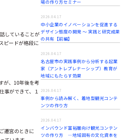
場の作り方セミナー
2026.04.17
中小企業のイノベーションを促進する
デザイン態度の開発 〜 実践と研究成果
話していることが
の共有【前編】
スピードが格段に
2026.04.17
名古屋市の実践事例から分析する起業
家（アントレプレナーシップ）教育が
地域にもたらす効果
すが、10年後を考
仕事ができて、１
2026.04.17
事例から読み解く、着地型観光コンテ
ンツの作り方
2026.04.17
インバウンド富裕層向け観光コンテン
ご遷宮のときに
ツの作り方 ―地域固有の文化資本を
っています。