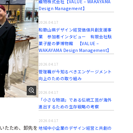
織物株式会社【VALUE – WAKAYAMA
Design Management】
2026.04.17
和歌山県デザイン経営価値共創支援事
業 参加者インタビュー 有限会社駄
菓子屋の夢博物館 【VALUE –
WAKAYAMA Design Management】
2026.04.17
管理職が今知るべきエンゲージメント
向上のための取り組み
2026.04.17
「小さな物語」である伝統工芸が海外
進出するための生存戦略の考察
2026.04.17
いたため、卸先を
地域中小企業のデザイン経営と共創の