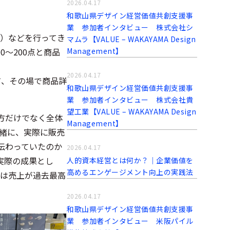
2026.04.17
和歌山県デザイン経営価値共創支援事
業 参加者インタビュー 株式会社シ
）​などを行ってき
マムラ【VALUE – WAKAYAMA Design
Management】
～200点と商品
2026.04.17
て、その場で商品詳
和歌山県デザイン経営価値共創支援事
業 参加者インタビュー 株式会社貴
望工業【VALUE – WAKAYAMA Design
方だけでなく全体
Management】
緒に、実際に販売
伝わっていたのか
2026.04.17
実際の成果とし
人的資本経営とは何か？｜企業価値を
高めるエンゲージメント向上の実践法
ては売上が過去最高
2026.04.17
和歌山県デザイン経営価値共創支援事
業 参加者インタビュー 米阪パイル