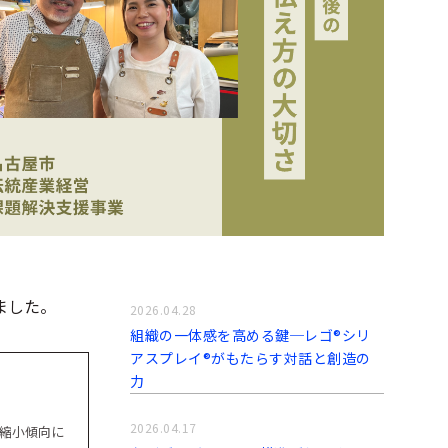
ました。
2026.04.28
組織の一体感を高める鍵─レゴ®シリ
アスプレイ®がもたらす対話と創造の
力
2026.04.17
縮小傾向に