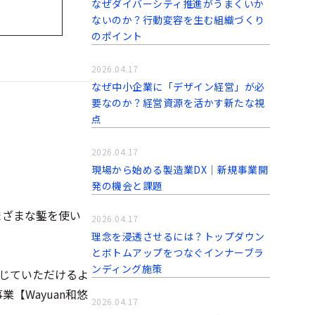
なぜダイバーシティ推進がうまくいか
ないのか？行動変容を生む組織づくり
のポイント
2026.04.17
なぜ中小企業に「デザイン経営」が必
要なのか？経営資源を活かす新たな視
点
2026.04.17
現場から始める製造業DX｜新規事業開
発の機会と課題
まざまな鏨を使い
2026.04.17
理念を浸透させるには？トップダウン
とボトムアップをつなぐインナーブラ
ンディング施策
感じていただけるよ
【Wayuan和悠
2026.04.17