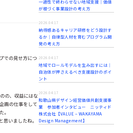
一過性で終わらせない地域支援｜価値
が根づく事業設計の考え方
2026.04.17
納得感あるキャリア研修をどう設計す
るか｜自律型人材を育むプログラム開
発の考え方
プでの見せ方につ
2026.04.17
地域でロールモデルを生み出すには｜
自治体が押さえるべき支援設計のポイ
ント
2026.04.17
のの、収益にはな
和歌山県デザイン経営価値共創支援事
企画の仕事をして
業 参加者インタビュー ニッティド
た。
株式会社【VALUE – WAKAYAMA
と思いましたね。
Design Management】