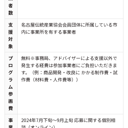
者
数
支
名古屋伝統産業協会会員団体に所属している市
援
内に事業所を有する事業者
対
象
プ
無料※事務局、アドバイザーによる⽀援以外で
ロ
発生する経費は参加事業者にご負担いただきま
グ
す。（例：商品開発・改良に かかる制作費・試
ラ
作費（材料費・⼈件費等））
ム
参
画
費
事
2024年7月下旬～9月上旬 応募に関する個別相
業
談（オンライン）