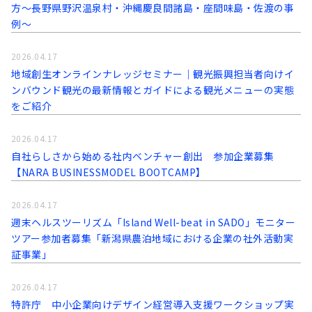
方～長野県野沢温泉村・沖縄慶良間諸島・座間味島・佐渡の事
例～
2026.04.17
地域創生オンラインナレッジセミナー｜観光振興担当者向けイ
ンバウンド観光の最新情報とガイドによる観光メニューの実態
をご紹介
2026.04.17
自社らしさから始める社内ベンチャー創出 参加企業募集
【NARA BUSINESSMODEL BOOTCAMP】
2026.04.17
週末ヘルスツーリズム「Island Well-beat in SADO」モニター
ツアー参加者募集「新潟県農泊地域における企業の社外活動実
証事業」
2026.04.17
特許庁 中小企業向けデザイン経営導入支援ワークショップ実