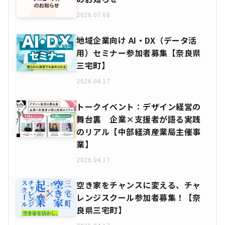
2026.07.08
地域企業向け AI・DX（データ活
用）セミナー参加者募集【奈良県
三宅町】
2026.04.17
トークイベント：デザイン経営の
舞台裏 企業×支援者が語る実践
のリアル【中部経済産業局主催事
業】
2026.04.17
空き家をチャンスに変える、チャ
レンジスクール参加者募集！【奈
良県三宅町】