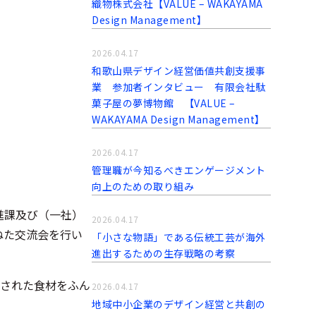
織物株式会社【VALUE – WAKAYAMA
Design Management】
2026.04.17
和歌山県デザイン経営価値共創支援事
業 参加者インタビュー 有限会社駄
菓子屋の夢博物館 【VALUE –
WAKAYAMA Design Management】
2026.04.17
管理職が今知るべきエンゲージメント
向上のための取り組み
進課及び（一社）
2026.04.17
ねた交流会を行い
「小さな物語」である伝統工芸が海外
進出するための生存戦略の考察
された食材をふん
2026.04.17
地域中小企業のデザイン経営と共創の