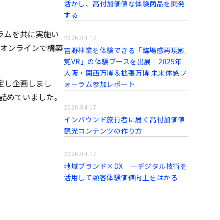
活かし、高付加価値な体験商品を開発
する
ラムを共に実施い
2026.04.17
オンラインで構築
吉野林業を体験できる「臨場感再現触
覚VR」の体験ブースを出展｜2025年
大阪・関西万博＆拡張万博 未来体感フ
定し企画しまし
ォーラム参加レポート
詰めていました。
2026.04.17
インバウンド旅行者に届く高付加価値
観光コンテンツの作り方
2026.04.17
地域ブランド×DX ―デジタル技術を
活用して顧客体験価値向上をはかる