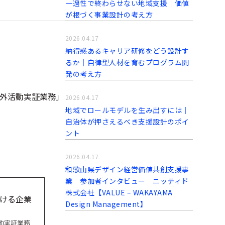
一過性で終わらせない地域支援｜価値
が根づく事業設計の考え方
2026.04.17
納得感あるキャリア研修をどう設計す
るか｜自律型人材を育むプログラム開
発の考え方
外活動実証業務」
2026.04.17
地域でロールモデルを生み出すには｜
自治体が押さえるべき支援設計のポイ
ント
2026.04.17
和歌山県デザイン経営価値共創支援事
業 参加者インタビュー ニッティド
株式会社【VALUE – WAKAYAMA
ける企業
Design Management】
動実証業務