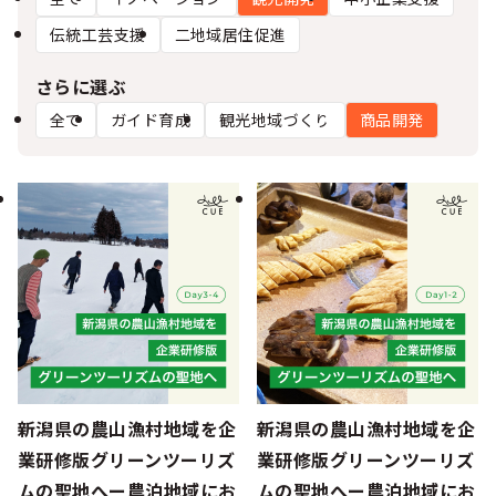
シー
伝統工芸支援
二地域居住促進
さらに選ぶ
全て
ガイド育成
観光地域づくり
商品開発
新潟県の農山漁村地域を企
新潟県の農山漁村地域を企
業研修版グリーンツーリズ
業研修版グリーンツーリズ
ムの聖地へー農泊地域にお
ムの聖地へー農泊地域にお