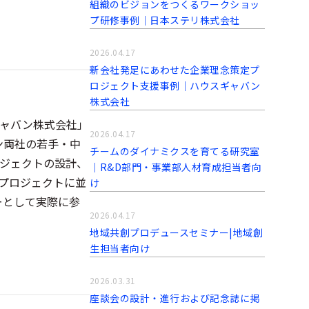
組織のビジョンをつくるワークショッ
プ研修事例｜日本ステリ株式会社
2026.04.17
新会社発足にあわせた企業理念策定プ
ロジェクト支援事例│ハウスギャバン
株式会社
ギャバン株式会社」
2026.04.17
ン両社の若手・中
チームのダイナミクスを育てる研究室
ジェクトの設計、
｜R&D部門・事業部人材育成担当者向
プロジェクトに並
け
ーとして実際に参
2026.04.17
地域共創プロデュースセミナー|地域創
生担当者向け
2026.03.31
座談会の設計・進行および記念誌に掲