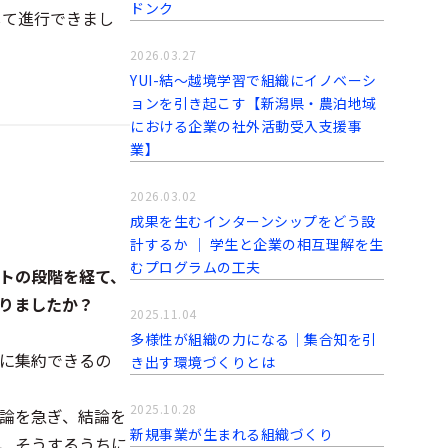
ドンク
して進行できまし
2026.03.27
YUI-結～越境学習で組織にイノベーシ
ョンを引き起こす【新潟県・農泊地域
における企業の社外活動受入支援事
業】
2026.03.02
成果を生むインターンシップをどう設
計するか │ 学生と企業の相互理解を生
むプログラムの工夫
ットの段階を経て、
りましたか？
2025.11.04
多様性が組織の力になる｜集合知を引
に集約できるの
き出す環境づくりとは
2025.10.28
論を急ぎ、結論を
新規事業が生まれる組織づくり
、そうするうちに