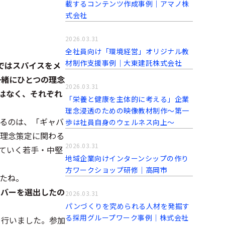
載するコンテンツ作成事例│アマノ株
式会社
2026.03.31
全社員向け「環境経営」オリジナル教
材制作支援事例│大東建託株式会社
ではスパイスをメ
一緒にひとつの理念
2026.03.31
はなく、それぞれ
「栄養と健康を主体的に考える」企業
理念浸透のための映像教材制作～第一
るのは、「ギャバ
歩は社員自身のウェルネス向上～
理念策定に関わる
2026.03.31
ていく若手・中堅
地域企業向けインターンシップの作り
方ワークショップ研修│高岡市
たね。
ンバーを選出したの
2026.03.31
パンづくりを究められる人材を発掘す
る採用グループワーク事例│株式会社
を行いました。参加