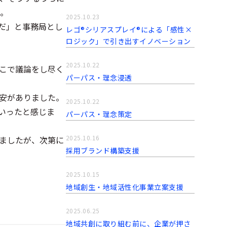
。
2025.10.23
だ」と事務局とし
レゴ®シリアスプレイ®による「感性×
ロジック」で引き出すイノベーション
2025.10.22
こで議論をし尽く
パーパス・理念浸透
安がありました。
2025.10.22
いったと感じま
パーパス・理念策定
2025.10.16
ましたが、次第に
採用ブランド構築支援
2025.10.15
地域創生・地域活性化事業立案支援
2025.06.25
地域共創に取り組む前に、企業が押さ