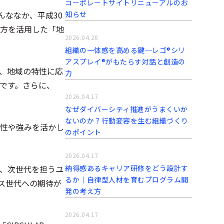
コーポレートサイトリニューアルのお
ななか、平成30
知らせ
え方を活用した「地
2026.04.28
組織の一体感を高める鍵─レゴ®シリ
アスプレイ®がもたらす対話と創造の
、地域の特性に応
力
です。さらに、
2026.04.17
なぜダイバーシティ推進がうまくいか
ないのか？行動変容を生む組織づくり
性や強みを活かし
のポイント
2026.04.17
は、次世代を担うユ
納得感あるキャリア研修をどう設計す
るか｜自律型人材を育むプログラム開
ス世代への期待が
発の考え方
2026.04.17