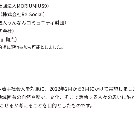
法人MORIUMIUS9）
会社Re-Social）
法人うんなんコミュニティ財団）
式会社）
人』拠点）
会場に現地参加も可能としました。
学生から若手社会人を対象に、2022年2月から3月にかけて実施し
に地域固有の自然や歴史、文化、そこで活動する人々の思いに触
こせるか考えることを目的としたものです。