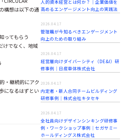
RCULAR
人的資本経営とは何か？｜企業価値を
クトの構想は以下の通
高めるエンゲージメント向上の実践法
2026.04.17
管理職が今知るべきエンゲージメント
て知ってもらう
向上のための取り組み
うだけでなく、地域
2026.04.17
経営層向けダイバーシティ（DE&I）研
う
修事例｜日産車体株式会社
的・継続的にアク
2026.04.17
歩になるはずとい
内定者・新人合同チームビルディング
研修事例｜株式会社キタセキ
2026.04.17
全社員向けデザインシンキング研修事
例・ワークショップ事例｜セガサミー
ホールディングス株式会社