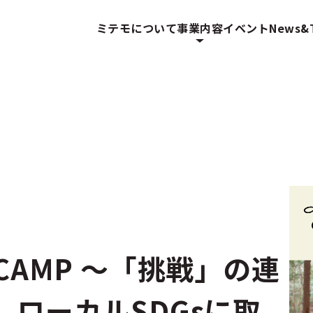
ミテモについて
事業内容
イベント
News&T
H CAMP ～「挑戦」の連
ローカルSDGsに取