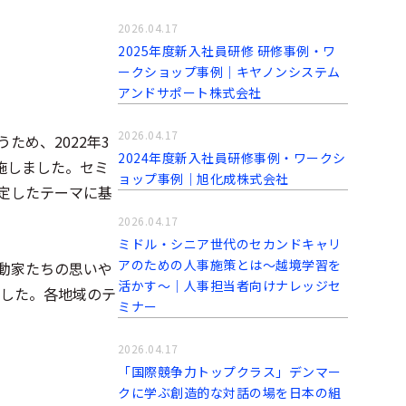
2026.04.17
2025年度新入社員研修 研修事例・ワ
ークショップ事例｜キヤノンシステム
アンドサポート株式会社
2026.04.17
うため、2022年3
2024年度新入社員研修事例・ワークシ
施しました。セミ
ョップ事例｜旭化成株式会社
設定したテーマに基
2026.04.17
ミドル・シニア世代のセカンドキャリ
アのための人事施策とは〜越境学習を
活動家たちの思いや
活かす〜｜人事担当者向けナレッジセ
した。各地域のテ
ミナー
2026.04.17
「国際競争力トップクラス」デンマー
クに学ぶ創造的な対話の場を日本の組