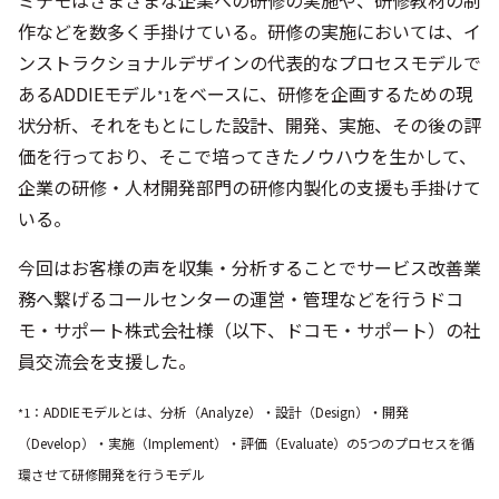
ミテモはさまざまな企業への研修の実施や、研修教材の制
作などを数多く手掛けている。研修の実施においては、イ
ンストラクショナルデザインの代表的なプロセスモデルで
あるADDIEモデル
をベースに、研修を企画するための現
*1
状分析、それをもとにした設計、開発、実施、その後の評
価を行っており、そこで培ってきたノウハウを生かして、
企業の研修・人材開発部門の研修内製化の支援も手掛けて
いる。
今回はお客様の声を収集・分析することでサービス改善業
務へ繋げるコールセンターの運営・管理などを行うドコ
モ・サポート株式会社様（以下、ドコモ・サポート）の社
員交流会を支援した。
：ADDIEモデルとは、分析（Analyze）・設計（Design）・開発
*1
（Develop）・実施（Implement）・評価（Evaluate）の5つのプロセスを循
環させて研修開発を行うモデル