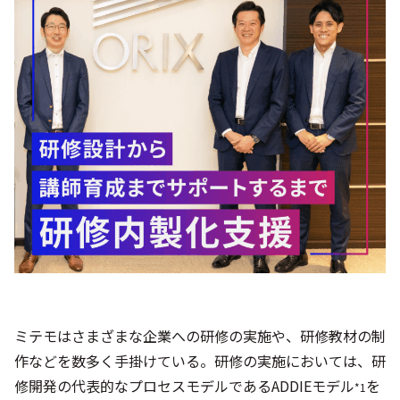
シー
ミテモはさまざまな企業への研修の実施や、研修教材の制
作などを数多く手掛けている。研修の実施においては、研
修開発の代表的なプロセスモデルであるADDIEモデル
を
*1