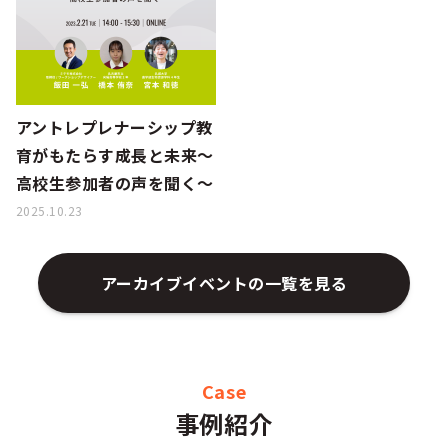
シー
アントレプレナーシップ教
育がもたらす成長と未来～
高校生参加者の声を聞く～
2025.10.23
アーカイブイベントの一覧を見る
Case
事例紹介