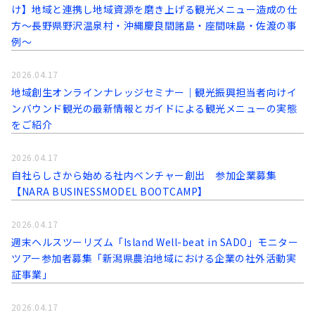
け】地域と連携し地域資源を磨き上げる観光メニュー造成の仕
方～長野県野沢温泉村・沖縄慶良間諸島・座間味島・佐渡の事
例～
2026.04.17
地域創生オンラインナレッジセミナー｜観光振興担当者向けイ
ンバウンド観光の最新情報とガイドによる観光メニューの実態
をご紹介
2026.04.17
自社らしさから始める社内ベンチャー創出 参加企業募集
【NARA BUSINESSMODEL BOOTCAMP】
2026.04.17
週末ヘルスツーリズム「Island Well-beat in SADO」モニター
ツアー参加者募集「新潟県農泊地域における企業の社外活動実
証事業」
2026.04.17