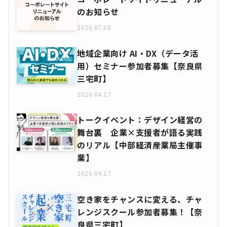
のお知らせ
2026.07.08
地域企業向け AI・DX（データ活
用）セミナー参加者募集【奈良県
三宅町】
2026.04.17
トークイベント：デザイン経営の
舞台裏 企業×支援者が語る実践
のリアル【中部経済産業局主催事
業】
2026.04.17
空き家をチャンスに変える、チャ
レンジスクール参加者募集！【奈
良県三宅町】