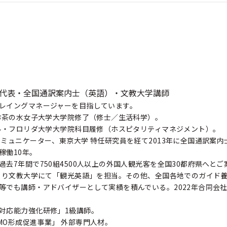
代表・全国通訳案内士（英語）・文教大学講師
レイングマネージャーを目指しています。
年お茶の水女子大学大学院修了（修士／生活科学）。
ラル・フロリダ大学大学院科目履修（ホスピタリティマネジメント）。
コミュニケーター、東京大学 特任研究員を経て2013年に全国通訳案
稼働10年。
去7年間で750組4500人以上の外国人観光客を全国30都府県へとご
年より文教大学にて「観光英語」を担当。その他、全国各地でのガイド
等でも講師・アドバイザーとして実績を積んでいる。2022年合同会
対応能力強化研修」1級講師。
MO形成促進事業」 外部専門人材。