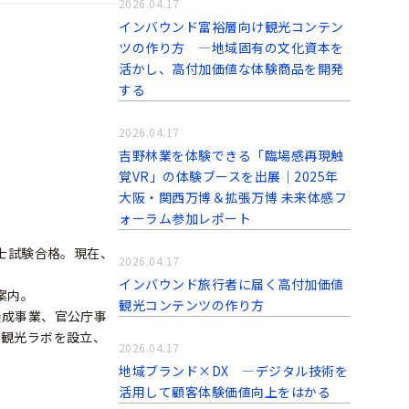
2026.04.17
インバウンド富裕層向け観光コンテン
ツの作り方 ―地域固有の文化資本を
活かし、高付加価値な体験商品を開発
する
2026.04.17
吉野林業を体験できる「臨場感再現触
覚VR」の体験ブースを出展｜2025年
大阪・関西万博＆拡張万博 未来体感フ
ォーラム参加レポート
内士試験合格。現在、
2026.04.17
インバウンド旅行者に届く高付加価値
案内。
観光コンテンツの作り方
養成事業、官公庁事
社観光ラボを設立、
2026.04.17
地域ブランド×DX ―デジタル技術を
活用して顧客体験価値向上をはかる