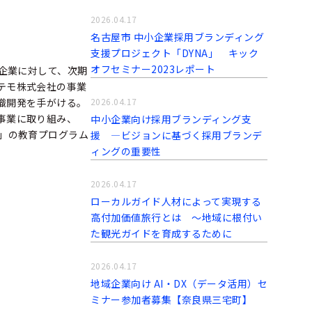
2026.04.17
名古屋市 中小企業採用ブランディング
支援プロジェクト「DYNA」 キック
オフセミナー2023レポート
間企業に対して、次期
テモ株式会社の事業
織開発を手がける。
2026.04.17
事業に取り組み、
中小企業向け採用ブランディング支
）」の教育プログラム
援 ―ビジョンに基づく採用ブランデ
ィングの重要性
2026.04.17
ローカルガイド人材によって実現する
高付加価値旅行とは ～地域に根付い
た観光ガイドを育成するために
2026.04.17
地域企業向け AI・DX（データ活用）セ
ミナー参加者募集【奈良県三宅町】