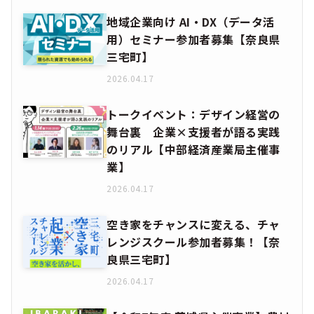
地域企業向け AI・DX（データ活
用）セミナー参加者募集【奈良県
三宅町】
2026.04.17
トークイベント：デザイン経営の
舞台裏 企業×支援者が語る実践
のリアル【中部経済産業局主催事
業】
2026.04.17
空き家をチャンスに変える、チャ
レンジスクール参加者募集！【奈
良県三宅町】
2026.04.17