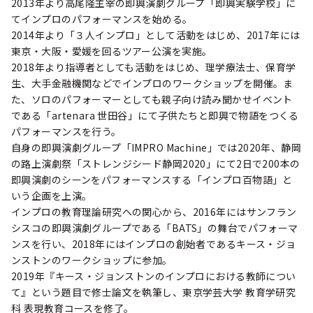
2013年より高尾隆主宰の即興演劇グループ「即興実験学校」に
てインプロのパフォーマンスを始める。
2014年より「３人インプロ」として活動をはじめ、2017年には
東京・大阪・愛媛を回るツアー公演を実施。
2018年より指導者としても活動をはじめ、理学療法士、保育学
生、大手金融機関などでインプロのワークショップを開催。ま
た、ソロのパフォーマーとしても親子向け読み聞かせイベント
である「artenara 世田谷」にて子供たちと即興で物語をつくる
パフォーマンスを行う。
自身の即興演劇グループ「IMPRO Machine」では2020年、静岡
の路上演劇祭「ストレンジシード静岡2020」にて2日で200本の
即興演劇のシーンをパフォーマンスする「インプロ百物語」と
いう企画を上演。
インプロの教育理論研究への関心から、2016年にはサンフラン
シスコの即興演劇グループである「BATS」の舞台でパフォーマ
ンスを行い、2018年にはインプロの創始者であるキース・ジョ
ンストンのワークショップに参加。
2019年『キース・ジョンストンのインプロにおける教師につい
て』という題目で修士論文を執筆し、東京学芸大学 教育学研究
科 表現教育コースを修了。