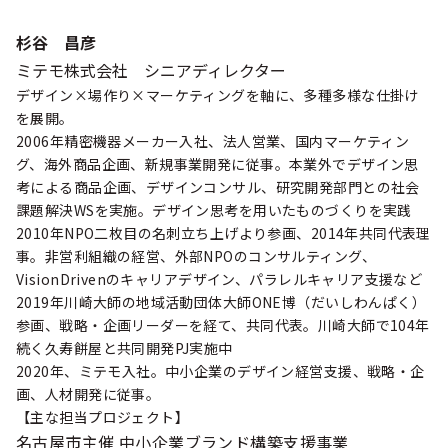
杉谷 昌彦
ミテモ株式会社 シニアディレクター
デザイン×場作り×マーケティングを軸に、多種多様な仕掛け
を展開。
2006年精密機器メーカー入社、法人営業、国内マーケティン
グ、海外商品企画、新規事業開発に従事。本業外でデザイン思
考による商品企画、デザインコンサル、研究開発部門との社会
課題解決WSを実施。デザイン思考を用いたものづくりを実践
2010年NPO二枚目の名刺立ち上げより参画、2014年共同代表理
事。非営利組織の経営、外部NPOのコンサルティング、
VisionDrivenのキャリアデザイン、パラレルキャリア支援など
2019年川崎大師の地域活動団体大師ONE博（だいしわんぱく）
参画、戦略・企画リーダーを経て、共同代表。川崎大師で104年
続く久寿餅屋と共同開発PJ実施中
2020年、ミテモ入社。中小企業のデザイン経営支援、戦略・企
画、人材開発に従事。
【主な担当プロジェクト】
名古屋市主催 中小企業ブランド構築支援事業