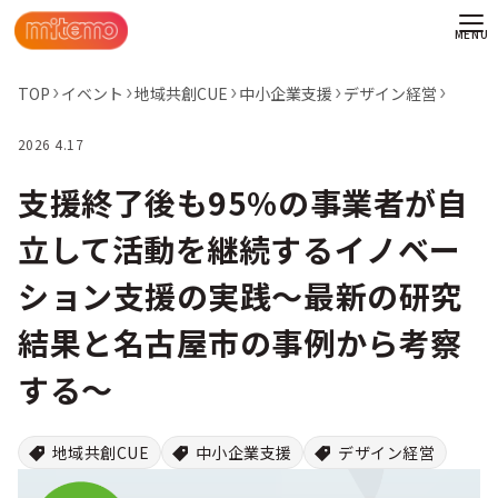
TOP
イベント
地域共創CUE
中小企業支援
デザイン経営
2026 4.17
支援終了後も95%の事業者が自
立して活動を継続するイノベー
ション支援の実践～最新の研究
結果と名古屋市の事例から考察
する〜
わせ
地域共創CUE
中小企業支援
デザイン経営
情報