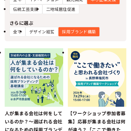
シー
伝統工芸支援
二地域居住促進
さらに選ぶ
全て
デザイン経営
採用ブランド構築
人が集まる会社は何をして
【ワークショップ参加者募
いるのか？～選ばれる会社
集】応募が集まる会社は何
になるための採用ブランデ
が違う？「ここで働きた