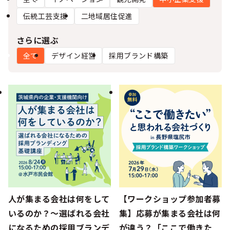
シー
伝統工芸支援
二地域居住促進
さらに選ぶ
全て
デザイン経営
採用ブランド構築
人が集まる会社は何をして
【ワークショップ参加者募
いるのか？～選ばれる会社
集】応募が集まる会社は何
になるための採用ブランデ
が違う？「ここで働きた