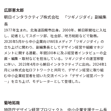
広部憲太郎
朝日インタラクティブ株式会社 「ツギノジダイ」副編集
長
1977年生まれ、北海道函館市出身。2000年、朝日新聞社に入社
し、記者としてスポーツ部、社会部、地方総局などで勤務。
2020年5月から中小企業向けWEBメディア「ツギノジダイ」の
立ち上げに関わり、副編集長としてデザイン経営や組織マネジ
メントに関する連載、年間100本に及ぶ経営者インタビューの企
画・編集・取材などを担当している。ツギノジダイの運営移管
に伴い、2023年4月から朝日インタラクティブに出向。2024年1
月には株式会社ロフトワークと共同で、デザイン経営に取り組
む中小企業経営者を招いた交流イベント「デザイン経営パーラ
―」を立ち上げ、モデレーターとして登壇した。
菊地拓哉
特許庁デザイン経営プロジェクト 中小企業支援チーム長