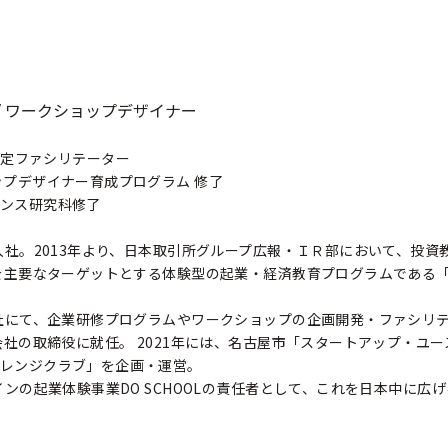
/ ワークショップデザイナー
AY®認定ファシリテーター
ップデザイナー育成プログラム 修了
ンス研究科修了
に入社。2013年より、日本取引所グループ広報・ＩＲ部において、投資
生を主要なターゲットとする体験型の起業・経済教育プログラムである「
会社にて、企業研修プログラムやワークショップの企画開発・ファシリ
式会社の取締役に就任。 2021年には、名古屋市「スタートアップ・ユ
レンジクラブ」を企画・運営。
インの起業体験事業DO SCHOOLの責任者として、これを日本中に広