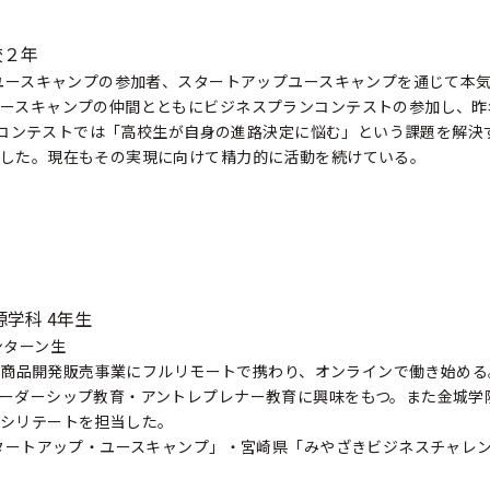
校２年
・ユースキャンプの参加者、スタートアップユースキャンプを通じて本
ースキャンプの仲間とともにビジネスプランコンテストの参加し、昨
ディアコンテストでは「高校生が自身の進路決定に悩む」という課題を解
した。現在もその実現に向けて精力的に活動を続けている。
学科 4年生
ンターン生
toC商品開発販売事業にフルリモートで携わり、オンラインで働き始め
ーダーシップ教育・アントレプレナー教育に興味をもつ。また金城学
シリテートを担当した。
スタートアップ・ユースキャンプ」・宮崎県「みやざきビジネスチャレ