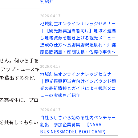
例紹介
2026.04.17
地域創生オンラインナレッジセミナー
｜【観光振興担当者向け】地域と連携
し地域資源を磨き上げる観光メニュー
造成の仕方～長野県野沢温泉村・沖縄
慶良間諸島・座間味島・佐渡の事例～
せん。何から手を
2026.04.17
トアップ・ユースキ
地域創生オンラインナレッジセミナー
を輩出するなど、
｜観光振興担当者向けインバウンド観
光の最新情報とガイドによる観光メニ
ューの実態をご紹介
る高校生に、プロ
2026.04.17
自社らしさから始める社内ベンチャー
を共有してもらい
創出 参加企業募集 【NARA
BUSINESSMODEL BOOTCAMP】