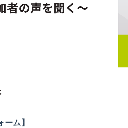
加者の声を聞く～
た