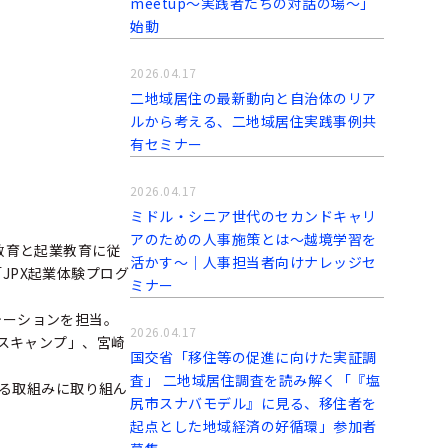
meetup～実践者たちの対話の場～」
始動
2026.04.17
二地域居住の最新動向と自治体のリア
ルから考える、二地域居住実践事例共
有セミナー
2026.04.17
ミドル・シニア世代のセカンドキャリ
アのための人事施策とは〜越境学習を
教育と起業教育に従
活かす〜｜人事担当者向けナレッジセ
JPX起業体験プログ
ミナー
テーションを担当。
2026.04.17
ースキャンプ」、宮崎
国交省「移住等の促進に向けた実証調
査」 二地域居住調査を読み解く「『塩
げる取組みに取り組ん
尻市スナバモデル』に見る、移住者を
起点とした地域経済の好循環」参加者