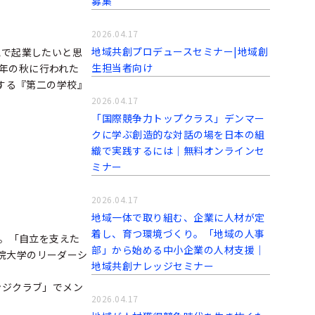
募集
2026.04.17
地域共創プロデュースセミナー|地域創
気で起業したいと思
生担当者向け
年の秋に行われた
決する『第二の学校』
2026.04.17
「国際競争力トップクラス」デンマー
クに学ぶ創造的な対話の場を日本の組
織で実践するには｜無料オンラインセ
ミナー
2026.04.17
地域一体で取り組む、企業に人材が定
着し、育つ環境づくり。「地域の人事
る。「自立を支えた
部」から始める中小企業の人材支援｜
院大学のリーダーシ
地域共創ナレッジセミナー
ンジクラブ」でメン
2026.04.17