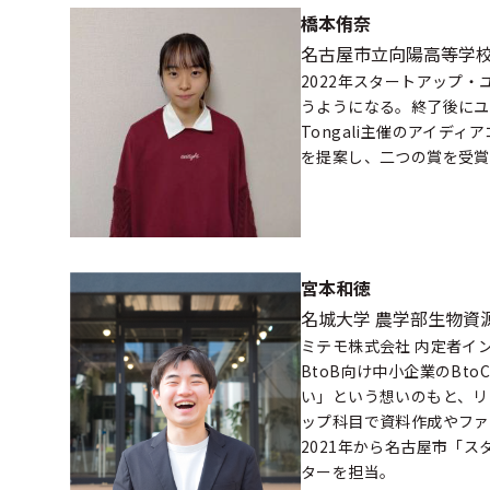
橋本侑奈
名古屋市立向陽高等学
2022年スタートアップ
うようになる。終了後にユ
Tongali主催のアイ
を提案し、二つの賞を受賞
宮本和徳
名城大学 農学部生物資源
ミテモ株式会社 内定者イ
BtoB向け中小企業のB
い」という想いのもと、リ
ップ科目で資料作成やファ
2021年から名古屋市「
ターを担当。