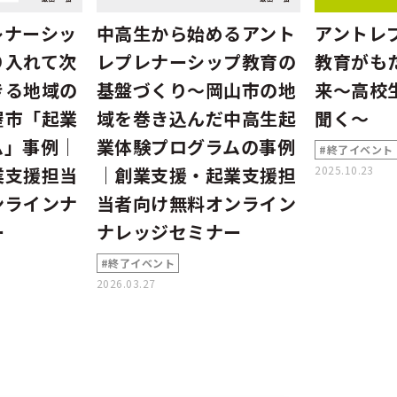
レナーシッ
中高生から始めるアント
アントレ
り入れて次
レプレナーシップ教育の
教育がも
きる地域の
基盤づくり～岡山市の地
来～高校
屋市「起業
域を巻き込んだ中高生起
聞く～
ム」事例｜
業体験プログラムの事例
#終了イベント
業支援担当
｜創業支援・起業支援担
2025.10.23
ンラインナ
当者向け無料オンライン
ー
ナレッジセミナー
#終了イベント
2026.03.27