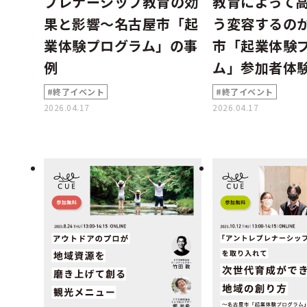
プレナーシップ教育の効
教育によって
果と影響～名古屋市「起
う変容するの
業体験プログラム」の事
市「起業体験
例
ム」参加者体
#終了イベント
#終了イベント
2026.04.17
2026.04.17