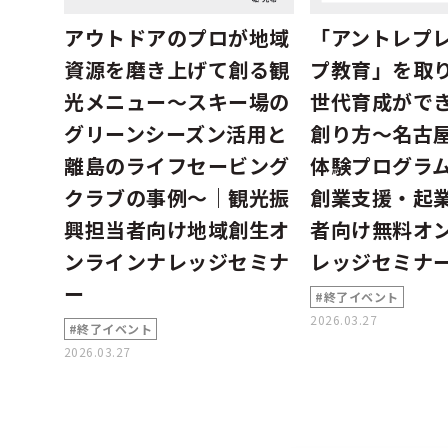
アウトドアのプロが地域
「アントレプ
資源を磨き上げて創る観
プ教育」を取
光メニュー～スキー場の
世代育成がで
グリーンシーズン活用と
創り方～名古
離島のライフセービング
体験プログラ
クラブの事例～｜観光振
創業支援・起
興担当者向け地域創生オ
者向け無料オ
ンラインナレッジセミナ
レッジセミナ
ー
#終了イベント
2026.03.27
#終了イベント
2026.03.27