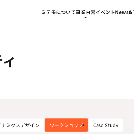
ミテモについて
事業内容
イベント
News&T
ティ
イナミクスデザイン
ワークショップ
Case Study