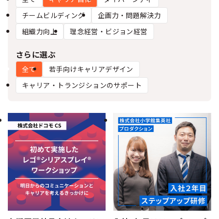
シー
チームビルディング
企画力・問題解決力
組織力向上
理念経営・ビジョン経営
さらに選ぶ
全て
若手向けキャリアデザイン
キャリア・トランジションのサポート