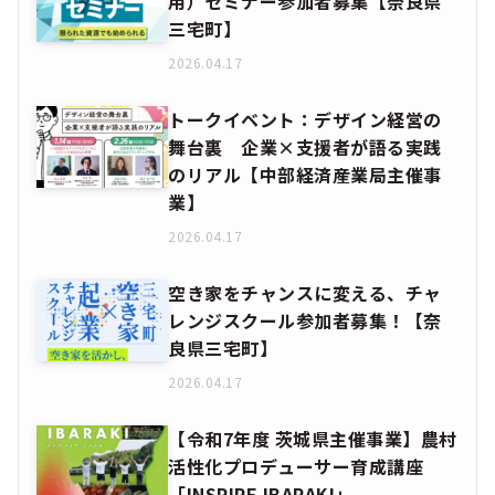
用）セミナー参加者募集【奈良県
三宅町】
2026.04.17
トークイベント：デザイン経営の
舞台裏 企業×支援者が語る実践
のリアル【中部経済産業局主催事
業】
2026.04.17
空き家をチャンスに変える、チャ
レンジスクール参加者募集！【奈
良県三宅町】
2026.04.17
【令和7年度 茨城県主催事業】農村
活性化プロデューサー育成講座
「INSPIRE IBARAKI」