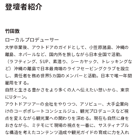
登壇者紹介
竹田敦
ローカルプロデューサー
大学卒業後、アウトドアのガイドとして、小笠原諸島、沖縄の
離島、ネパールなど、国内外を旅しながら日本全国で活動。
（ラフティング、SUP、素潜り、シーカヤック、トレッキングな
ど）​沖縄の離島で日本最南端のライフセービングクラブを​設立
し、責任者を務め世界5カ国のメンバーと活動。​日本で唯一年間
雇用をする。​
自然と生きる豊かさをより多くの人へ伝えたい想いから、東京
にUターン。​
アウトドアツアーの会社をやりつつ、アソビュー、大手企業向
けのコーポポレートコンシェルジュ、観光プロデュースなど視
点を変えながら観光業への関わりを深める。現在も自然に身を
おきながら、ミテモにて現場の視点を一番に、サスティナブル
な構造を考えたコンテンツ造成や観光ガイドの育成に力を入れ