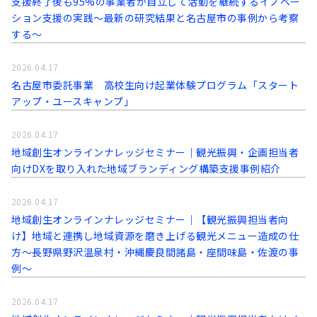
支援終了後も95%の事業者が自立して活動を継続するイノベー
ション支援の実践～最新の研究結果と名古屋市の事例から考察
する〜
2026.04.17
名古屋市委託事業 高校生向け起業体験プログラム「スタート
アップ・ユースキャンプ」
2026.04.17
地域創生オンラインナレッジセミナー｜観光振興・企画担当者
向けDXを取り入れた地域ブランディング構築支援事例紹介
2026.04.17
地域創生オンラインナレッジセミナー｜【観光振興担当者向
け】地域と連携し地域資源を磨き上げる観光メニュー造成の仕
方～長野県野沢温泉村・沖縄慶良間諸島・座間味島・佐渡の事
例～
2026.04.17