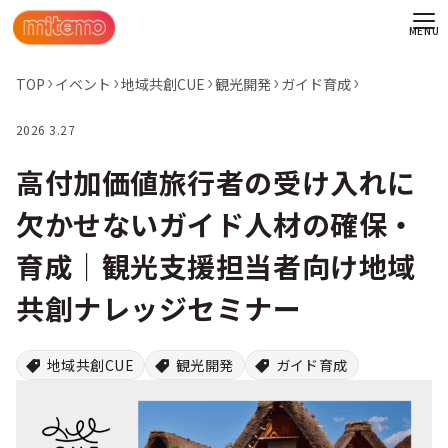
TOP
イベント
地域共創CUE
観光開発
ガイド育成
2026 3.27
高付加価値旅行者の受け入れに
欠かせないガイド人材の確保・
育成｜観光支援担当者向け地域
共創ナレッジセミナー
地域共創CUE
観光開発
ガイド育成
わせ
情報