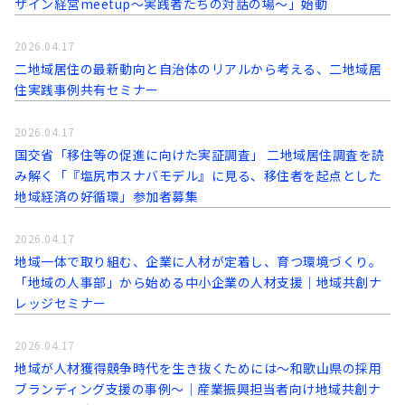
ザイン経営meetup～実践者たちの対話の場～」始動
2026.04.17
二地域居住の最新動向と自治体のリアルから考える、二地域居
住実践事例共有セミナー
2026.04.17
国交省「移住等の促進に向けた実証調査」 二地域居住調査を読
み解く「『塩尻市スナバモデル』に見る、移住者を起点とした
地域経済の好循環」参加者募集
2026.04.17
地域一体で取り組む、企業に人材が定着し、育つ環境づくり。
「地域の人事部」から始める中小企業の人材支援｜地域共創ナ
レッジセミナー
2026.04.17
地域が人材獲得競争時代を生き抜くためには～和歌山県の採用
ブランディング支援の事例～｜産業振興担当者向け地域共創ナ