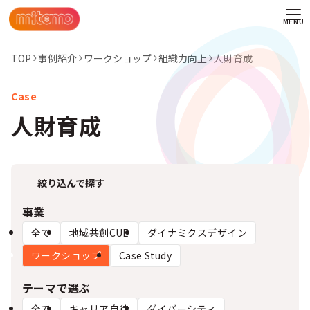
TOP
事例紹介
ワークショップ
組織力向上
人財育成
人財育成
絞り込んで探す
事業
全て
地域共創CUE
ダイナミクスデザイン
ワークショップ
Case Study
わせ
テーマで選ぶ
情報
全て
キャリア自律
ダイバーシティ