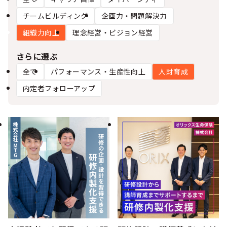
シー
チームビルディング
企画力・問題解決力
組織力向上
理念経営・ビジョン経営
さらに選ぶ
全て
パフォーマンス・生産性向上
人財育成
内定者フォローアップ