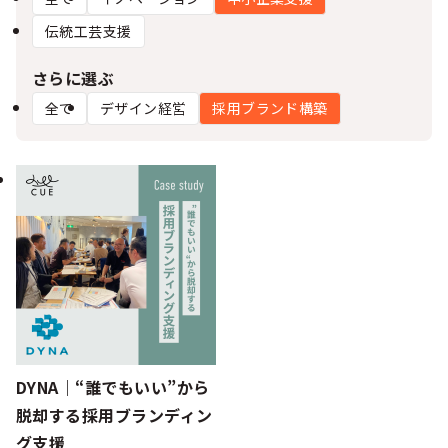
シー
伝統工芸支援
さらに選ぶ
全て
デザイン経営
採用ブランド構築
DYNA｜“誰でもいい”から
脱却する採用ブランディン
グ支援