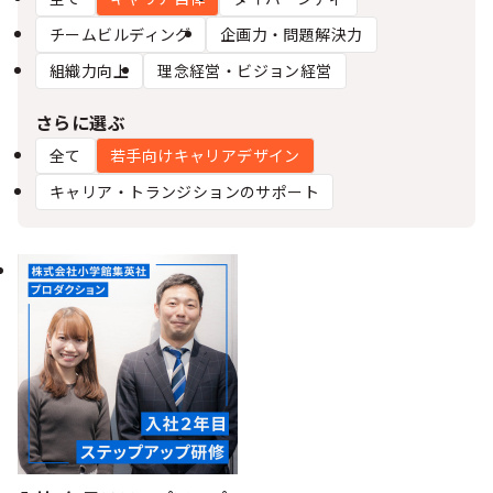
シー
チームビルディング
企画力・問題解決力
組織力向上
理念経営・ビジョン経営
さらに選ぶ
全て
若手向けキャリアデザイン
キャリア・トランジションのサポート