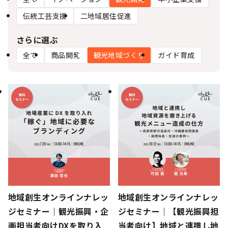
シー
伝統工芸支援
二地域居住促進
さらに選ぶ
全て
商品開発
観光地域づくり
ガイド育成
地域創生オンラインナレッ
地域創生オンラインナレッ
ジセミナー｜観光振興・企
ジセミナー｜【観光振興担
画担当者向けDXを取り入
当者向け】地域と連携し地