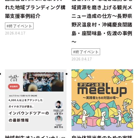
れた地域ブランディング構
域資源を磨き上げる観光メ
築支援事例紹介
ニュー造成の仕方～長野県
野沢温泉村・沖縄慶良間諸
#終了イベント
島・座間味島・佐渡の事例
2026.04.17
～
#終了イベント
2026.04.17
地域創生オンラインナレッ
自治体担当者のための実践