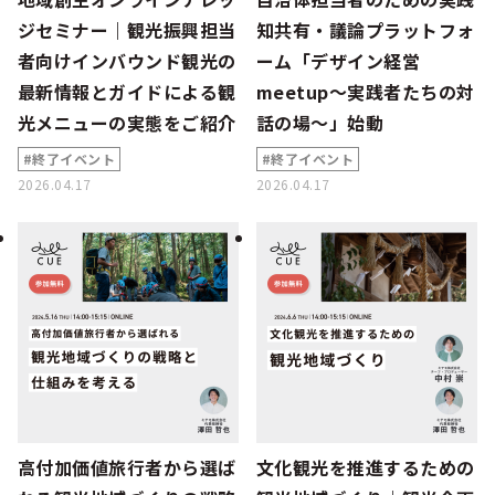
ジセミナー｜観光振興担当
知共有・議論プラットフォ
者向けインバウンド観光の
ーム「デザイン経営
最新情報とガイドによる観
meetup～実践者たちの対
光メニューの実態をご紹介
話の場～」始動
#終了イベント
#終了イベント
2026.04.17
2026.04.17
高付加価値旅行者から選ば
文化観光を推進するための