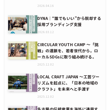
2026.04.16
DYNA｜“誰でもいい”から脱却する
採用ブランディング支援
2026.03.12
CIRCULAR YOUTH CAMP ～「挑
戦」の連鎖を、若者世代から。ロ
ーカルSDGsに取り組み続ける。
2025.12.02
LOCAL CRAFT JAPAN ～工芸ツー
リズムを起点に、「日本の地域の
クラフト」を未来へと手渡す
2025.12.02
名古屋の伝統産業を海外に通用す