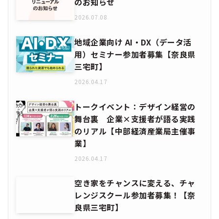
のお知らせ
2026.07.08
地域企業向け AI・DX（データ活
用）セミナー参加者募集【奈良県
三宅町】
2026.04.17
トークイベント：デザイン経営の
舞台裏 企業×支援者が語る実践
のリアル【中部経済産業局主催事
業】
2026.04.17
空き家をチャンスに変える、チャ
レンジスクール参加者募集！【奈
良県三宅町】