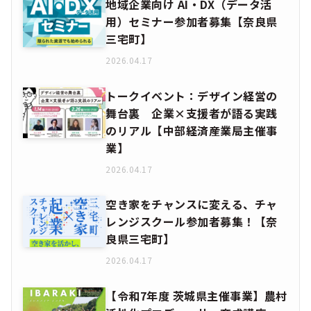
地域企業向け AI・DX（データ活
用）セミナー参加者募集【奈良県
三宅町】
2026.04.17
トークイベント：デザイン経営の
舞台裏 企業×支援者が語る実践
のリアル【中部経済産業局主催事
業】
2026.04.17
空き家をチャンスに変える、チャ
レンジスクール参加者募集！【奈
良県三宅町】
2026.04.17
【令和7年度 茨城県主催事業】農村