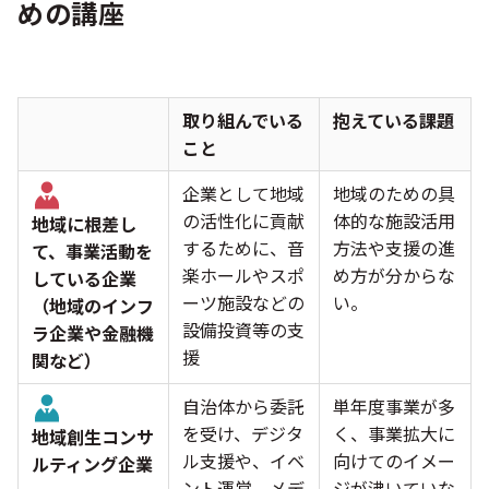
めの講座
取り組んでいる
抱
えている
課題
こと
企業として地域
地域のための具
の活性化に貢献
体的な施設活用
地域に根差し
するために、音
方法や支援の進
て、事業活動を
楽ホールやスポ
め方が分からな
している企業
ーツ施設などの
い。
（地域のインフ
設備投資等の支
ラ企業や金融機
援
関など）
自治体から委託
単年度事業が多
を受け、デジタ
く、事業拡大に
地域創生コンサ
ル支援や、イベ
向けてのイメー
ルティング企業
ント運営、メデ
ジが沸いていな