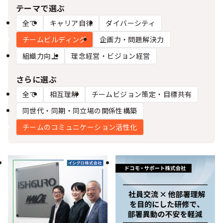
シー
テーマで選ぶ
全て
キャリア自律
ダイバーシティ
チームビルディング
企画力・問題解決力
組織力向上
理念経営・ビジョン経営
さらに選ぶ
全て
相互理解
チームビジョン策定・目標共有
同世代・同期・同立場の関係性構築
チームのコミュニケーション活性化