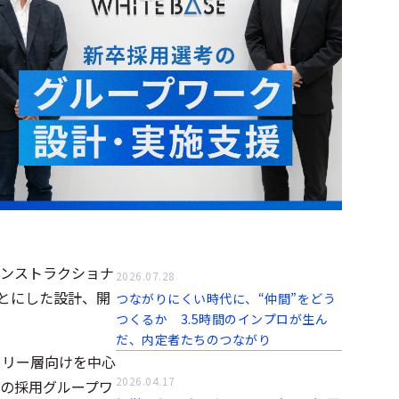
ンストラクショナ
2026.07.28
もとにした設計、開
つながりにくい時代に、“仲間”をどう
つくるか 3.5時間のインプロが生ん
だ、内定者たちのつながり
ミリー層向けを中心
2026.04.17
の採用グループワ