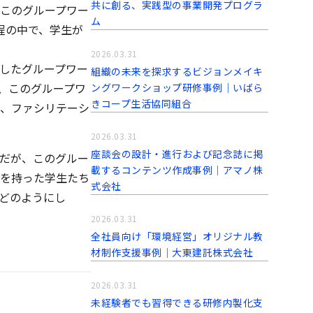
共に創る、実践型の事業開発プログラ
。このグループワー
ム
程の中で、学生が
2026.03.31
したグループワー
組織の未来を探求するビジョンメイキ
、このグループワ
ングワークショップ研修事例│いばら
きコープ生活協同組合
援、ファシリテーシ
2026.03.31
座談会の設計・進行および記念誌に掲
だが、このグルー
載するコンテンツ作成事例│アマノ株
を持った学生たち
式会社
どのようにし
2026.03.31
全社員向け「環境経営」オリジナル教
材制作支援事例│大東建託株式会社
2026.03.31
未経験者でも習得できる研修内製化支