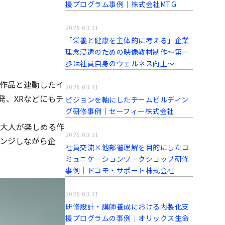
援プログラム事例│株式会社MTG
2026.03.31
「栄養と健康を主体的に考える」企業
理念浸透のための映像教材制作～第一
歩は社員自身のウェルネス向上～
、作品と連動したイ
2026.03.31
発、XRなどにもチ
ビジョンを軸にしたチームビルディン
グ研修事例｜セーフィー株式会社
ど大人が楽しめる作
2026.03.31
レンジしながら企
社員交流×他部署理解を目的にしたコ
ミュニケーションワークショップ研修
事例│ドコモ・サポート株式会社
2026.03.31
研修設計・講師養成における内製化支
援プログラムの事例│オリックス生命